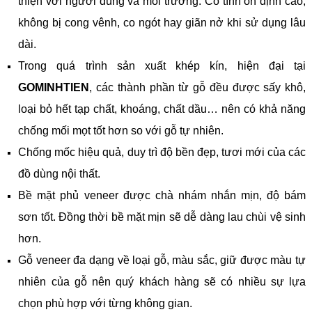
thiện với người dùng và môi trường.
Có tính ổn định cao,
không bị cong vênh, co ngót hay giãn nở khi sử dụng lâu
dài.
Trong quá trình sản xuất khép kín, hiện đại tại
GOMINHTIEN
, các thành phần từ gỗ đều được sấy khô,
loại bỏ hết tạp chất, khoáng, chất dầu… nên có khả năng
chống mối mọt tốt hơn so với gỗ tự nhiên.
Chống mốc hiệu quả, duy trì độ bền đẹp, tươi mới của các
đồ dùng nội thất.
Bề mặt phủ veneer được chà nhám nhắn mịn, độ bám
sơn tốt. Đồng thời bề mặt mịn sẽ dễ dàng lau chùi vệ sinh
hơn.
Gỗ veneer đa dạng về loại gỗ, màu sắc, giữ được màu tự
nhiên của gỗ nên quý khách hàng sẽ có nhiều sự lựa
chọn phù hợp với từng không gian.