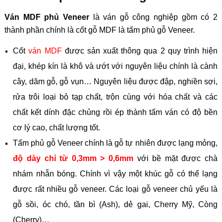
Ván MDF phủ Veneer
là ván gỗ công nghiệp gồm có 2
thành phần chính là cốt gỗ MDF là tấm phủ gỗ Veneer.
Cốt
ván MDF
được sản xuất thông qua 2 quy trình hiện
đại, khép kín là khô và ướt với nguyên liệu chính là cành
cây, dăm gỗ, gỗ vụn… Nguyên liệu được đập, nghiền sợi,
rửa trôi loại bỏ tạp chất, trộn cùng với hóa chất và các
chất kết dính đặc chủng rồi ép thành tấm ván có độ bền
cơ lý cao, chất lượng tốt.
Tấm phủ gỗ Veneer chính là gỗ tự nhiên được lạng mỏng,
độ dày chỉ từ 0,3mm > 0,6mm
với bề mặt được chà
nhám nhẵn bóng. Chính vì vậy một khúc gỗ có thể lạng
được rất nhiều gỗ veneer. Các loại gỗ veneer chủ yếu là
gỗ sồi, óc chó, tần bì (Ash), dẻ gai, Cherry Mỹ, Còng
(Cherry)…